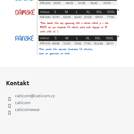
Z
á
Kontakt
p
a
caticorn
@
caticorn.cz
t
caticorn
í
caticornwear