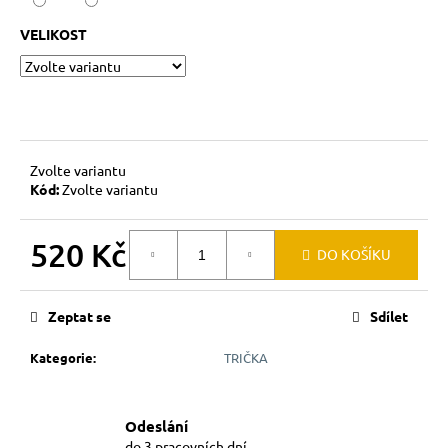
č
u
VELIKOST
j
e
m
e
Zvolte variantu
Kód:
Zvolte variantu
520 Kč
DO KOŠÍKU
Měrná
cena:
Zeptat se
Sdílet
Kategorie
:
TRIČKA
Odeslání
do 3 pracovních dní