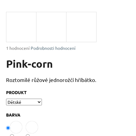
a
j
í
t
?
Průměrné
1 hodnocení
Podrobnosti hodnocení
hodnocení
produktu
Pink-corn
je
HLEDAT
5,0
z
Roztomilé růžové jednorožčí hříbátko.
5
hvězdiček.
PRODUKT
D
o
p
BARVA
o
r
u