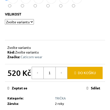
č
u
j
VELIKOST
e
m
e
Zvolte variantu
Kód:
Zvolte variantu
Značka:
Caticorn wear
520 Kč
DO KOŠÍKU
Měrná
cena:
Zeptat se
Sdílet
Kategorie
:
TRIČKA
Záruka
:
2 roky