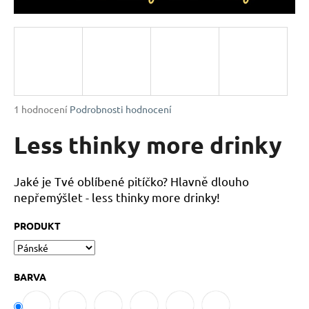
a
j
í
t
?
Průměrné
1 hodnocení
Podrobnosti hodnocení
hodnocení
produktu
Less thinky more drinky
je
HLEDAT
5,0
z
Jaké je Tvé oblíbené pitíčko? Hlavně dlouho
5
nepřemýšlet - less thinky more drinky!
hvězdiček.
D
PRODUKT
o
p
o
BARVA
r
u