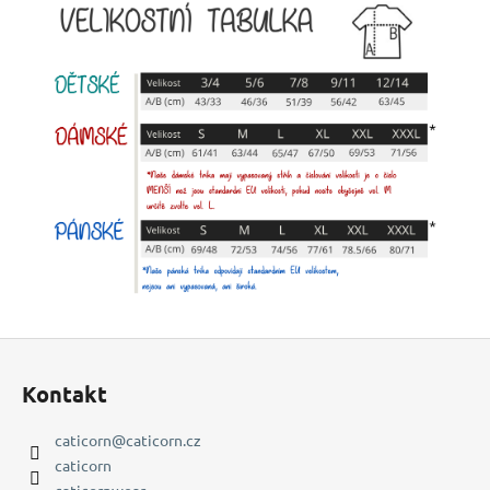
Z
á
Kontakt
p
a
caticorn
@
caticorn.cz
t
caticorn
caticornwear