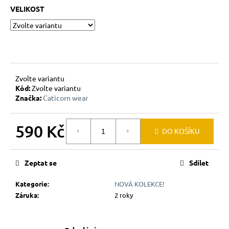
č
VELIKOST
u
j
e
m
e
Zvolte variantu
Kód:
Zvolte variantu
Značka:
Caticorn wear
590 Kč
DO KOŠÍKU
Měrná
cena:
Zeptat se
Sdílet
Kategorie
:
NOVÁ KOLEKCE!
Záruka
:
2 roky