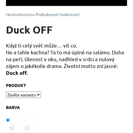
a
j
Průměrné
Neohodnoceno
Podrobnosti hodnocení
hodnocení
í
produktu
Duck OFF
t
je
?
0,0
z
Když ti celý svět může… víš co.
5
No a tahle kachna? Ta to má úplně na salámu. Duha
hvězdiček.
na peří, šílenost v oku, nadhled v srdci a nulový
zájem o jakékoliv drama. Životní motto zní jasně:
HLEDAT
Duck off.
PRODUKT
D
o
p
BARVA
o
r
u