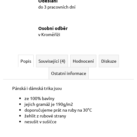
Odeslání
do 3 pracovních dní
Osobní odběr
v Kroměříži
Popis
Související (4)
Hodnocení
Diskuze
Ostatní informace
Pánská i dámská trika jsou
ze 100% bavlny
jejich gramáž je 190g/m2
doporučujeme prát na ruby na 30°C
žehlit z rubové strany
nesušit v sušičce