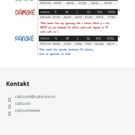
Z
á
Kontakt
p
a
caticorn
@
caticorn.cz
t
caticorn
í
caticornwear