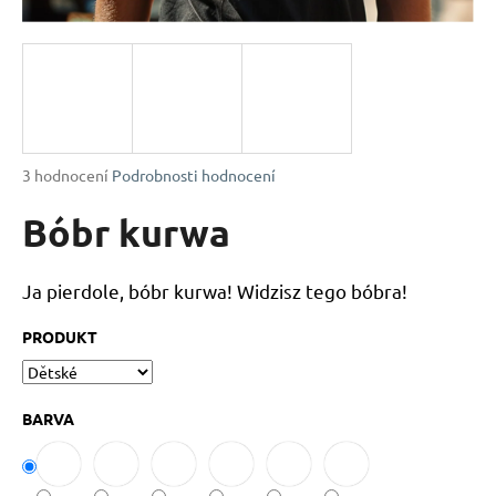
a
j
í
t
?
Průměrné
3 hodnocení
Podrobnosti hodnocení
hodnocení
produktu
Bóbr kurwa
je
HLEDAT
4,7
z
Ja pierdole, bóbr kurwa! Widzisz tego bóbra!
5
hvězdiček.
PRODUKT
D
o
p
BARVA
o
r
u