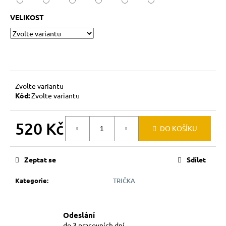
č
u
VELIKOST
j
e
m
e
Zvolte variantu
Kód:
Zvolte variantu
520 Kč
DO KOŠÍKU
Měrná
cena:
Zeptat se
Sdílet
Kategorie
:
TRIČKA
Odeslání
do 3 pracovních dní