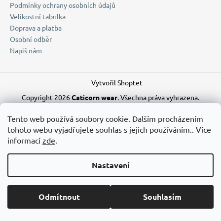
Podmínky ochrany osobních údajů
a
Velikostní tabulka
j
Doprava a platba
í
Osobní odběr
t
Napiš nám
?
Vytvořil Shoptet
Copyright 2026
Caticorn wear
. Všechna práva vyhrazena.
Upravit nastavení cookies
HLEDAT
Tento web používá soubory cookie. Dalším procházením
tohoto webu vyjadřujete souhlas s jejich používáním.. Více
informací
zde
.
D
Nastavení
o
p
Od 4.8. do 9.8. nás můžete potkat na Brutal Assault. Všechny
o
objednávky budeme vyřizovat následující týden. Děkujeme za
Odmítnout
Souhlasím
r
pochopení :)
u