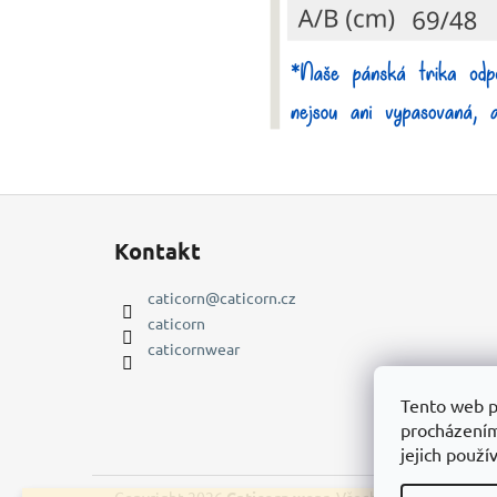
Z
á
Kontakt
p
a
caticorn
@
caticorn.cz
t
caticorn
í
caticornwear
Tento web p
procházením
jejich použí