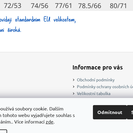
Informace pro vás
Obchodní podmínky
Podmínky ochrany osobních ú
Velikostní tabulka
Doprava a platba
Osobní odběr
oužívá soubory cookie. Dalším
Odmítnout
Napiš nám
 tohoto webu vyjadřujete souhlas s
váním.. Více informací
zde
.