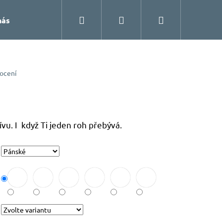
Hledat
Přihlášení
Nákupní
nás
košík
ocení
vu. I když Ti jeden roh přebývá.