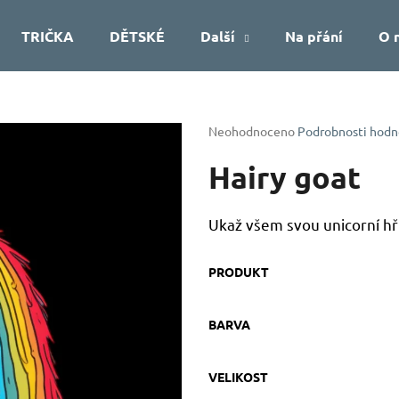
TRIČKA
DĚTSKÉ
Další
Na přání
O 
Co potřebujete najít?
Průměrné
Neohodnoceno
Podrobnosti hodn
hodnocení
produktu
Hairy goat
HLEDAT
je
0,0
z
Ukaž všem svou unicorní hří
5
Doporučujeme
hvězdiček.
PRODUKT
BARVA
VELIKOST